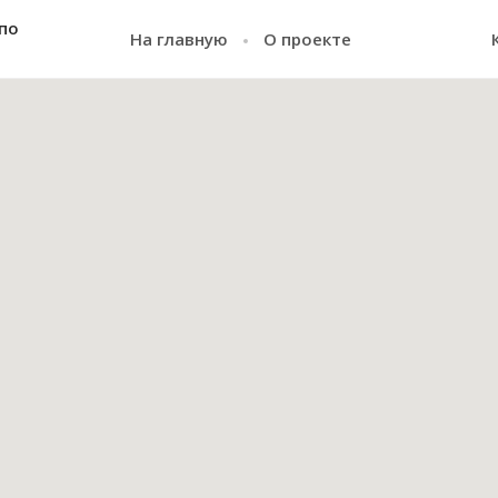
по
На главную
О проекте